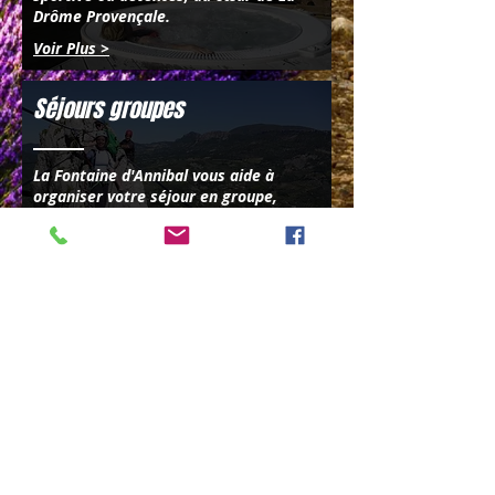
Drôme Provençale.
Voir Plus >
Séjours groupes
​La Fontaine d'Annibal vous aide à
organiser votre séjour en groupe,
sportif ou de découverte, avec ou sans
animations...
Voir Plus >
Classes de découverte
​la Fontaine d'Annibal, organise des
Séjours et Classes de découvertes tout
au long de l’année s’adaptant au projet
de l’enseignant.
Découvrez nos différentes