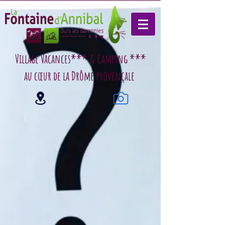
Village Vacances*** & Camping ***
au cœur de la Drôme provençale