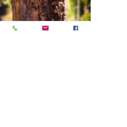
D'autres promos sont en cours !!
pour les voir, faîtes défiler les
pages de l'encart ci-dessus