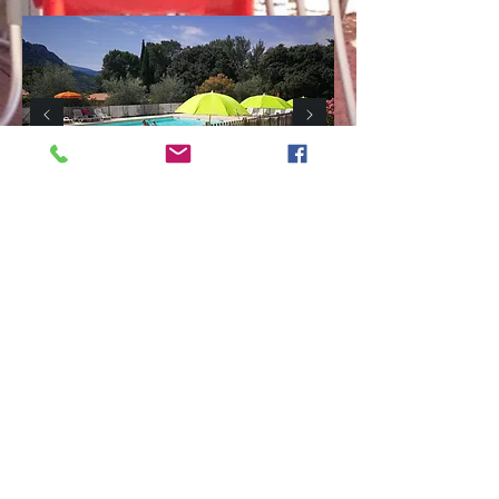
Le Bar/Snack "La Guiguette"
N'hésitez pas à venir passer
un moment entre deux
activités ou encore avant vos
départs pour l'une des
randonnées pédestres que
vous propose cette
magnifique région