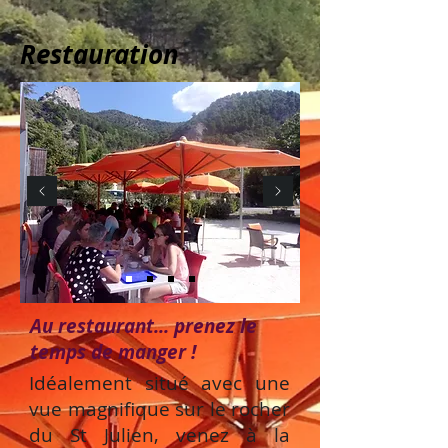
Restauration
Au restaurant... prenez le
temps de manger !
Idéalement situé avec une
vue magnifique sur le rocher
du St Julien, venez à la