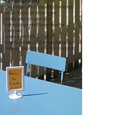
Campingplatzes
Die einfachen Stellplätze mit oder
ohne Strom sind mit ihrer
Strauchhecke und dem
nahegelegenen Fluss ideal für
Camper.
unter dem Zelt.
Und für einen 100 % komfortablen
Urlaub, WLAN ist von Ihr Standort!