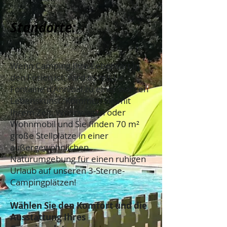
Standorte:
Wenn Camping Ihre Lebensart in
den Ferien ist, wird es mit La
Fontaine d'Annibal zu einer wahren
Lebenskunst. Kommen Sie mit
Ihrem Zelt, Wohnwagen oder
Wohnmobil und Sie finden 70 m²
große Stellplätze in einer
außergewöhnlichen
Naturumgebung für einen ruhigen
Urlaub auf unseren 3-Sterne-
Campingplätzen!
Wählen Sie den Komfort und die
Ausstattung Ihres