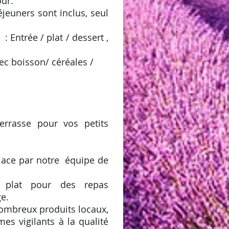
our.
éjeuners sont inclus, seul
 Entrée / plat / dessert ,
r
ec boisson/ céréales /
errasse pour vos petits
place par notre équipe de
u plat pour des repas
ge.
nombreux produits locaux,
s vigilants à la qualité