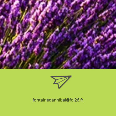
fontainedannibal@fol26.fr