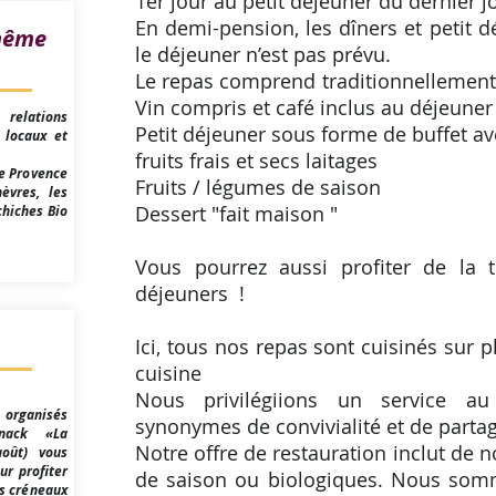
1er jour au petit déjeuner du dernier j
En demi-pension, les dîners et petit d
même
le déjeuner n’est pas prévu.
Le repas comprend traditionnellement :
Vin compris et café inclus au déjeune
relations
Petit déjeuner sous forme de buffet av
 locaux et
fruits frais et secs laitages
e Provence
Fruits / légumes de saison
èvres, les
Dessert "fait maison "
chiches Bio
Vous pourrez aussi profiter de la t
déjeuners !
Ici, tous nos repas sont cuisinés sur 
cuisine
Nous privilégiions un service a
s organisés
synonymes de convivialité et de parta
nack «La
Notre offre de restauration inclut de 
août) vous
ur profiter
de saison ou biologiques. Nous somme
es créneaux