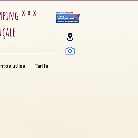
amping ***
nçale
Infos utiles
Tarifs