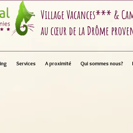
Village Vacances*** & C
au cœur de la Drôme prove
ing
Services
A proximité
Qui sommes nous?