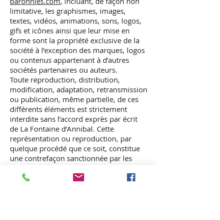
baronnies.com
, incluant, de façon non
limitative, les graphismes, images,
textes, vidéos, animations, sons, logos,
gifs et icônes ainsi que leur mise en
forme sont la propriété exclusive de la
société à l’exception des marques, logos
ou contenus appartenant à d’autres
sociétés partenaires ou auteurs.
Toute reproduction, distribution,
modification, adaptation, retransmission
ou publication, même partielle, de ces
différents éléments est strictement
interdite sans l’accord exprès par écrit
de La Fontaine d’Annibal. Cette
représentation ou reproduction, par
quelque procédé que ce soit, constitue
une contrefaçon sanctionnée par les
articles L.335-2 et suivants du Code de
la propriété intellectuelle. Le non-
respect de cette interdiction constitue
une contrefaçon pouvant engager la
responsabilité civile et pénale du
contrefacteur. En outre, les propriétaires