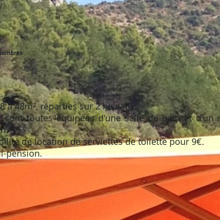
hambres
18 à 48m², réparties sur 2 niveaux.
sont toutes équipées d'une salle de bain et d'un s
n.
ilité de location de serviettes de toilette pour 9€.
i-pension.