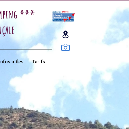
amping ***
nçale
Infos utiles
Tarifs