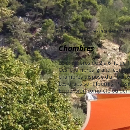
Vous êtes ici :
Sommaire
/
Hébergements
/
C
Chambres
36 chambres de 2 à 6 lit, de 
Ces chambres grand confort 
chambres dispose d'un balco
Les draps sont fournis. Possib
En pension complète ou dem