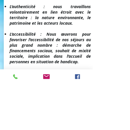
L’authenticité : nous travaillons
volontairement en lien étroit avec le
territoire : la nature environnante, le
patrimoine et les acteurs locaux.
L’accessibilité : Nous œuvrons pour
favoriser l’accessibilité de nos séjours au
plus grand nombre : démarche de
financements sociaux, souhait de mixité
sociale, implication dans l’accueil de
personnes en situation de handicap.
L’engagement social : bien que rigoureuse
notre démarche de gestion associative
est vigilante aux aspects humains de
notre fonctionnement.
Engagement environnemental : Dans de
nombreux domaines (produits d’entretien,
démarche alimentaire, papiers recyclés,
tri des déchets… ) le fonctionnement de
la Fontaine d’Annibal intègre la
préservation des ressources et la