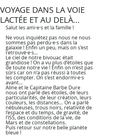
VOYAGE DANS LA VOIE
LACTÉE ET AU DELÀ...
Salut les ami·e·s et la famille ! 
Ne vous inquiétez pas nous ne nous 
sommes pas perdu·e·s dans la 
galaxie ! Enfin un peu, mais on s’est 
retrouvé·e·s… 
Le ciel de notre bivouac était 
grandiose ! On a vu plus d’étoiles que 
de toute notre vie ! Enfin on n’est pas 
sûrs car on n’a pas réussi à toutes 
les compter. On s’est endormi·e·s 
avant…
Aline et le Capitaine Barbe Dure 
nous ont parlé des étoiles, de leurs 
particularités, de leur création, leurs 
couleurs, les distances… On a parlé 
nébuleuses, trous noirs, relativité de 
l’espace et du temps, de gravité, de 
l’ISS, des conditions de la vie, de 
Mars et de constellations.
Puis retour sur notre belle planète 
bleue !