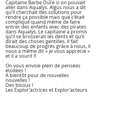
Capitaine Barbe Dure si on pouvait 
aller dans Aqualÿs. Algüs nous a dit 
qu’il cherchait des solutions pour 
rendre ça possible mais que c’était 
compliqué quand même de faire 
entrer des enfants avec des pirates 
dans Aqualÿs. Le capitaine a promis 
qu’il se brosserait les dents et qu’il 
dirait des choses gentilles. Il fait 
beaucoup de progrès grâce à nous, il 
nous a même dit « je vous apprécie » 
et il a sourit !!
On vous envoie plein de pensées 
étoilées !
A bientôt pour de nouvelles 
nouvelles !
Des bisous !
Les Explor’actrices et Explor’acteurs