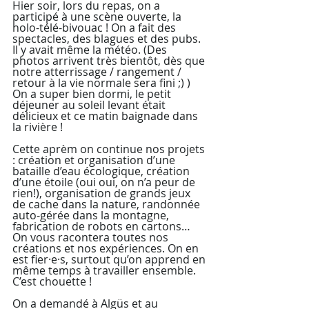
Hier soir, lors du repas, on a 
participé à une scène ouverte, la 
holo-télé-bivouac ! On a fait des 
spectacles, des blagues et des pubs. 
Il y avait même la météo. (Des 
photos arrivent très bientôt, dès que 
notre atterrissage / rangement / 
retour à la vie normale sera fini ;) )
On a super bien dormi, le petit 
déjeuner au soleil levant était 
délicieux et ce matin baignade dans 
la rivière ! 
Cette aprèm on continue nos projets 
: création et organisation d’une 
bataille d’eau écologique, création 
d’une étoile (oui oui, on n’a peur de 
rien!), organisation de grands jeux 
de cache dans la nature, randonnée 
auto-gérée dans la montagne, 
fabrication de robots en cartons… 
On vous racontera toutes nos 
créations et nos expériences. On en 
est fier·e·s, surtout qu’on apprend en 
même temps à travailler ensemble. 
C’est chouette !
On a demandé à Algüs et au 