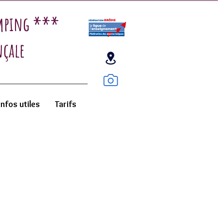
amping ***
nçale
Infos utiles
Tarifs