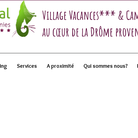
Village Vacances*** & C
au cœur de la Drôme prove
ing
Services
A proximité
Qui sommes nous?