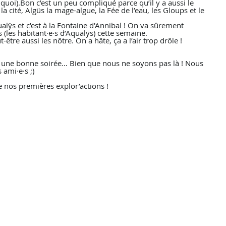
uoi).Bon c’est un peu compliqué parce qu’il y a aussi le 
cité, Algüs la mage-algue, la Fée de l’eau, les Gloups et le 
alÿs et c'est à la Fontaine d'Annibal ! On va sûrement 
(les habitant·e·s d’Aqualÿs) cette semaine. 
être aussi les nôtre. On a hâte, ça a l’air trop drôle !
 une bonne soirée… Bien que nous ne soyons pas là ! Nous 
ami·e·s ;)
 nos premières explor’actions !