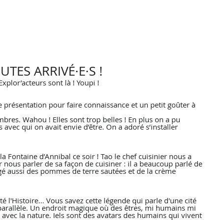
TES ARRIVÉ·E·S !
Explor’acteurs sont là ! Youpi ! 
présentation pour faire connaissance et un petit goûter à 
bres. Wahou ! Elles sont trop belles ! En plus on a pu 
s avec qui on avait envie d’être. On a adoré s’installer 
a Fontaine d’Annibal ce soir ! Tao le chef cuisinier nous a 
r nous parler de sa façon de cuisiner : il a beaucoup parlé de 
é aussi des pommes de terre sautées et de la crème 
é l'Histoire... Vous savez cette légende qui parle d'une cité 
arallèle. Un endroit magique où des êtres, mi humains mi 
avec la nature. Iels sont des avatars des humains qui vivent 