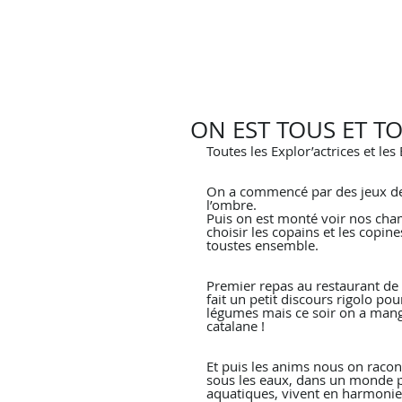
ON EST TOUS ET TOU
Toutes les Explor’actrices et les 
On a commencé par des jeux de 
l’ombre.
Puis on est monté voir nos cham
choisir les copains et les copine
toustes ensemble. 
Premier repas au restaurant de l
fait un petit discours rigolo pou
légumes mais ce soir on a mang
catalane !
Et puis les anims nous on racont
sous les eaux, dans un monde p
aquatiques, vivent en harmonie 