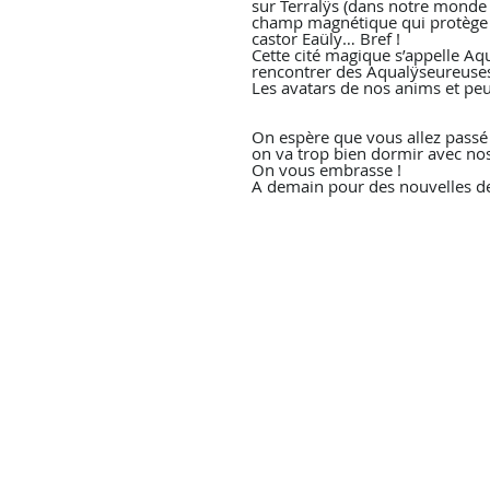
sur Terralÿs (dans notre monde q
champ magnétique qui protège la 
castor Eaüly… Bref !
Cette cité magique s’appelle Aqu
rencontrer des Aqualÿseureuses 
Les avatars de nos anims et peut-
On espère que vous allez passé
on va trop bien dormir avec nos 
On vous embrasse ! 
A demain pour des nouvelles de