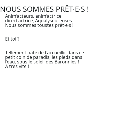
NOUS SOMMES PRÊT·E·S !
Anim’acteurs, anim’actrice, 
direct’actrice, Aqualÿseureuses… 
Nous sommes toustes prêt·e·s !
Et toi ?
Tellement hâte de t’accueillir dans ce 
petit coin de paradis, les pieds dans 
l’eau, sous le soleil des Baronnies ! 
A très vite !